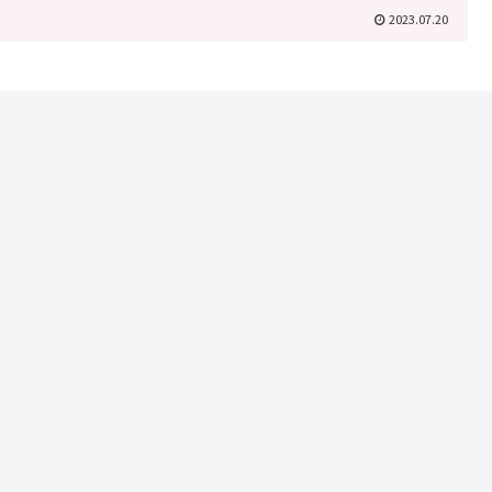
2023.07.20