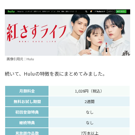
画像引用元：Hulu
続いて、Huluの特徴を表にまとめてみました。
月額料金
1,026円（税込）
無料お試し期間
2週間
初回登録特典
なし
継続特典
なし
見放題作品数
7万本以上