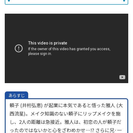
あらすじ
頼子 (井桁弘恵) が起業に本気であると悟った雅人 (大
西流星)。メイク知識のない頼子にリップメイクを施
し、2人の距離は急接近。雅人は、初恋の人が頼子だ
ったのではないかと心をざわめかせ…!? さらに兄·一