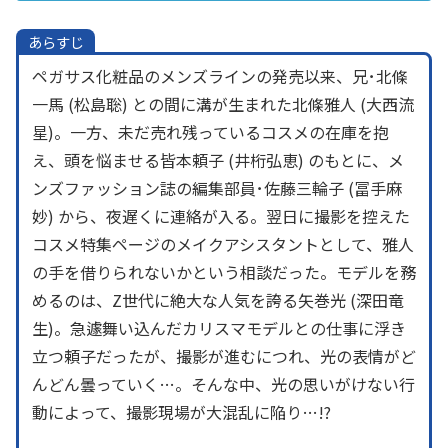
あらすじ
ペガサス化粧品のメンズラインの発売以来、兄･北條
一馬 (松島聡) との間に溝が生まれた北條雅人 (大西流
星)。一方、未だ売れ残っているコスメの在庫を抱
え、頭を悩ませる皆本頼子 (井桁弘恵) のもとに、メ
ンズファッション誌の編集部員･佐藤三輪子 (冨手麻
妙) から、夜遅くに連絡が入る。翌日に撮影を控えた
コスメ特集ページのメイクアシスタントとして、雅人
の手を借りられないかという相談だった。モデルを務
めるのは、Z世代に絶大な人気を誇る矢巻光 (深田竜
生)。急遽舞い込んだカリスマモデルとの仕事に浮き
立つ頼子だったが、撮影が進むにつれ、光の表情がど
んどん曇っていく…。そんな中、光の思いがけない行
動によって、撮影現場が大混乱に陥り…!?