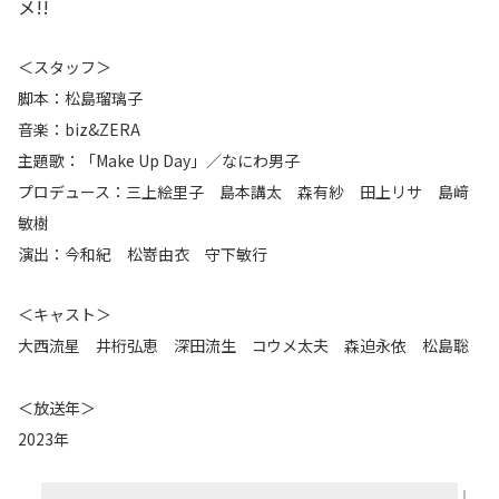
メ!!
＜スタッフ＞
脚本：松島瑠璃子
音楽：biz&ZERA
主題歌：「Make Up Day」／なにわ男子
プロデュース：三上絵里子 島本講太 森有紗 田上リサ 島﨑
敏樹
演出：今和紀 松嵜由衣 守下敏行
＜キャスト＞
大西流星 井桁弘恵 深田流生 コウメ太夫 森迫永依 松島聡
＜放送年＞
2023年