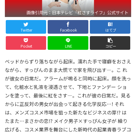
画像引用元：日本テレビ「紅さすライフ」公式サイト
Twitter
Facebook
はてブ
Pocket
LINE
コピー
ベッドからずり落ちながら起床。濡れた手で寝癖をおさえ
ながら、すっぴんのまま大慌てで家を飛び出す―。こ れ
が彼女の日常だ。アラームが鳴ると同時に起床。顔を洗っ
て、化粧水と乳液を浸透させて、下地とファンデー ショ
ンを塗って、最後に紅をさす―。これが彼の日常だ。見る
からに正反対の男女が出会って起きる化学反応…! それ
は、メンズコスメ市場を狙った新たなビジネスの芽!? は
たまた…まさかの恋!? メイク男子×すっぴん女子が 繰り
広げる、コスメ業界を舞台にした新時代の起業青春ラブコ