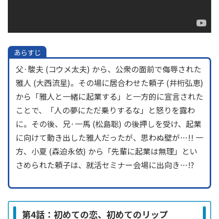
あらすじ
父·駿夫 (コウメ太夫) から、公衆の面前で侮辱された
雅人 (大西流星)。その場に居合わせた頼子 (井桁弘恵)
から「雅人と一緒に起業する」と一方的に宣言された
ことで、「人の夢にただ乗りするな」と怒りを露わ
に。その後、兄·一馬 (松島聡) の後押しを受け、起業
に向けて動き出した雅人だったが、思わぬ壁が…!! 一
方、小夏 (森迫永依) から「先輩に起業は無理」とい
さめられた頼子は、就活セミナー会場に出向き…!?
第4話：初めての恋、初めてのリップ