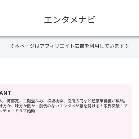
エンタメナビ
※本ページはアフィリエイト広告を利用しています※
VANT
人、阿部寛、二階堂ふみ、松坂桃李、役所広司など超豪華俳優が集結。
味方か、味方か敵かー前例のないエンタメが幕を開ける！限界突破！ア
ンチャードラマ始動！