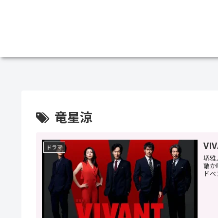
竜星涼
VI
ドラマ
堺雅
敵か
ドベ