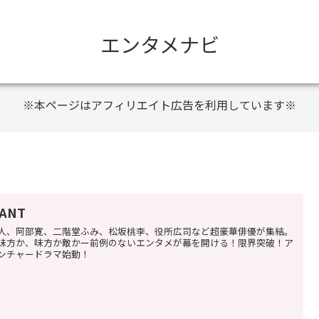
エンタメナビ
※本ページはアフィリエイト広告を利用しています※
VANT
人、阿部寛、二階堂ふみ、松坂桃李、役所広司など超豪華俳優が集結。
味方か、味方か敵かー前例のないエンタメが幕を開ける！限界突破！ア
ンチャードラマ始動！