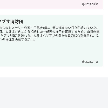
2023.08.31
ヤブサ消防団
ぷちのミステリー作家・三馬太郎は、筆の進まない日々が続いていた。
日、太郎は亡き父から相続した一軒家の様子を確認するため、山間の集
ハヤブサ地区”を訪れる。太郎はハヤブサの豊かな自然に心を掴まれ、こ
への移住を決意するが…。
2023.07.13