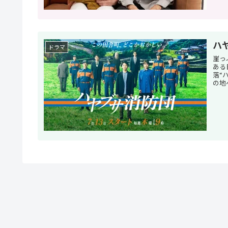
ハ
ドラマ
崖っ
ある
落“
の地