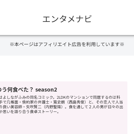
エンタメナビ
※本ページはアフィリエイト広告を利用しています※
う何食べた？ season2
はよしながふみの同名コミック。2LDKのマンションで同居するのは料
手で几帳面・倹約家の弁護士・筧史朗（西島秀俊）と、その恋人で人当
の良い美容師・矢吹賢二（内野聖陽）。食を通して２人の男が日々の出
や思いを語り合う食卓ストーリー。