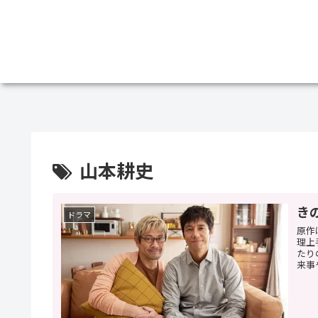
山本耕史
きの
ドラマ
原作
理上
たり
来事