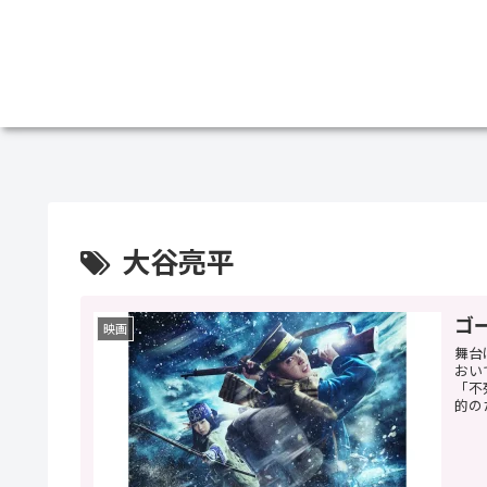
大谷亮平
ゴ
映画
舞台
おい
「不
的の