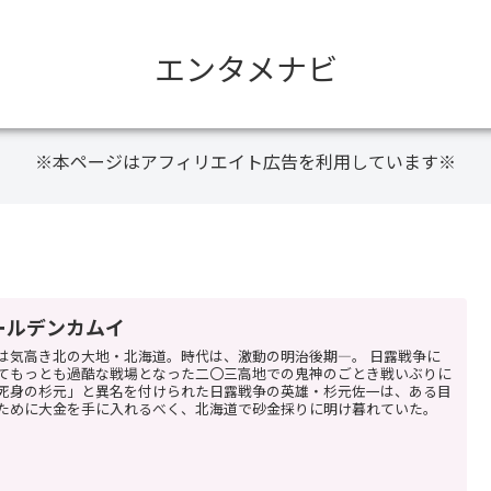
エンタメナビ
※本ページはアフィリエイト広告を利用しています※
ールデンカムイ
は気高き北の大地・北海道。時代は、激動の明治後期―。 日露戦争に
てもっとも過酷な戦場となった二〇三高地での鬼神のごとき戦いぶりに
死身の杉元」と異名を付けられた日露戦争の英雄・杉元佐一は、ある目
ために大金を手に入れるべく、北海道で砂金採りに明け暮れていた。