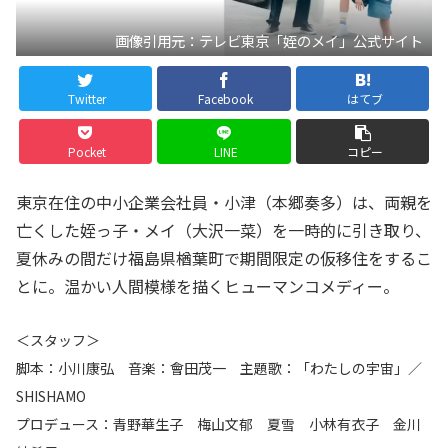
画像引用元：テレビ東京「姪のメイ」公式サイト
Twitter
Facebook
はてブ
Pocket
LINE
コピー
東京在住の中小企業会社員・小津（本郷奏多）は、両親を
亡くした姪っ子・メイ（大沢一菜）を一時的に引き取り、
夏休みの間だけ福島県楢葉町で期間限定の仮移住をするこ
とに。温かい人間模様を描くヒューマンコメディー。
＜スタッフ＞
脚本：小川康弘 音楽：會田茂一 主題歌：「わたしの宇宙」／
SHISHAMO
プロデュース：青野華生子 梅山文郁 夏雪 小林有衣子 金川