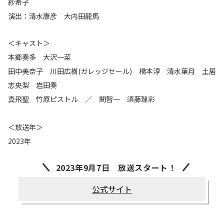
紗希子
演出：清水康彦 大内田龍馬
＜キャスト＞
本郷奏多 大沢一菜
田中美奈子 川田広樹(ガレッジセール) 橋本淳 清水葉月 土居
志央梨 岩田奏
真飛聖 竹原ピストル ／ 関智一 須藤理彩
＜放送年＞
2023年
2023年9月7日 放送スタート！
公式サイト